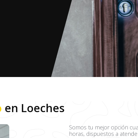
o
en Loeches
Somos tu mejor opción cua
horas, dispuestos a atende