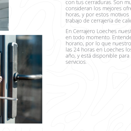
con tus cerraduras. Son m
consideran los mejores ofr
horas, y por estos motivos
trabajo de cerrajería de ca
En Cerrajero Loeches nuest
en todo momento. Entende
horario, por lo que nuestr
las 24 horas en Loeches los
año, y está disponible par
servicios.