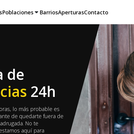
s
Poblaciones
Barrios
Aperturas
Contacto
a de
cias
24h
oras, lo más probable es
ante de quedarte fuera de
madrugada. No te
 estamos aquí para