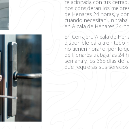
relacionada con tus cerrad
nos consideran los mejores 
de Henares 24 horas, y por 
cuando necesitan un trabajo
en Alcala de Henares 24 ho
En Cerrajero Alcala de He
disponible para ti en tod
no tienen horario, por lo q
de Henares trabaja las 24 h
semana y los 365 días del 
que requieras sus servicios