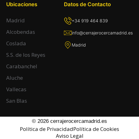
Ubicaciones
Datos de Contacto
Madrid
+34 919 464 839
Alcobendas
info@cerrajerocercamadrid.es
Coslada
Madrid
S.S. de los Reyes
Carabanchel
Aluche
Vallecas
San Blas
© 2026 cerrajerocercamadrid.es
Política de Privacidad
Política de Cookies
Aviso Legal