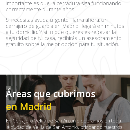
importante es que la cerradura siga funcionando
correctamente durante años.
Si necesitas ayuda urgente, llama ahora: un
cerrajero de guardia en Madrid llegará en minutos
a tu domicilio. Y si lo que quieres es reforzar la
seguridad de tu casa, recibirás un asesoramiento
gratuito sobre la mejor opción para tu situación.
Áreas que cubrimos
en Madrid
En Cerrajero Velilla de San Antonio operamos en toda
la ciudad de Velilla de San Antonio, brindando nuestros