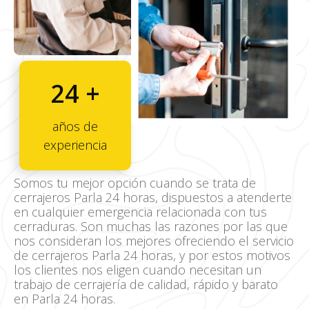
24 +
años de
experiencia
Somos tu mejor opción cuando se trata de
cerrajeros Parla 24 horas, dispuestos a atenderte
en cualquier emergencia relacionada con tus
cerraduras. Son muchas las razones por las que
nos consideran los mejores ofreciendo el servicio
de cerrajeros Parla 24 horas, y por estos motivos
los clientes nos eligen cuando necesitan un
trabajo de cerrajería de calidad, rápido y barato
en Parla 24 horas.