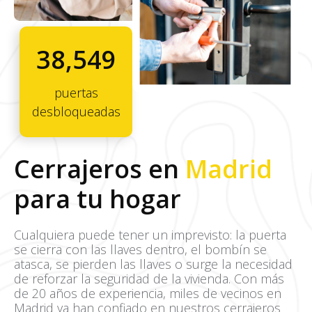
38,549
puertas
desbloqueadas
Cerrajeros en
Madrid
para tu hogar
Cualquiera puede tener un imprevisto: la puerta
se cierra con las llaves dentro, el bombín se
atasca, se pierden las llaves o surge la necesidad
de reforzar la seguridad de la vivienda. Con más
de 20 años de experiencia, miles de vecinos en
Madrid ya han confiado en nuestros cerrajeros