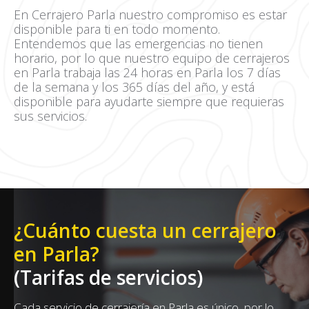
En Cerrajero Parla nuestro compromiso es estar
disponible para ti en todo momento.
Entendemos que las emergencias no tienen
horario, por lo que nuestro equipo de cerrajeros
en Parla trabaja las 24 horas en Parla los 7 días
de la semana y los 365 días del año, y está
disponible para ayudarte siempre que requieras
sus servicios.
¿Cuánto cuesta un cerrajero
en Parla?
(Tarifas de servicios)
Cada servicio de cerrajería en Parla es único, por lo